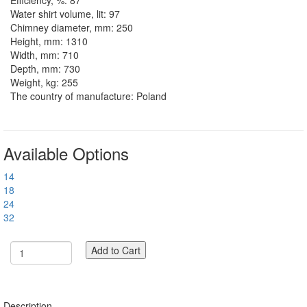
Efficiency, %:
87
Water shirt volume, lit:
97
Chimney diameter, mm:
250
Height, mm:
1310
Width, mm:
710
Depth, mm:
730
Weight, kg:
255
The country of manufacture:
Poland
Available Options
14
18
24
32
Add to Cart
Description