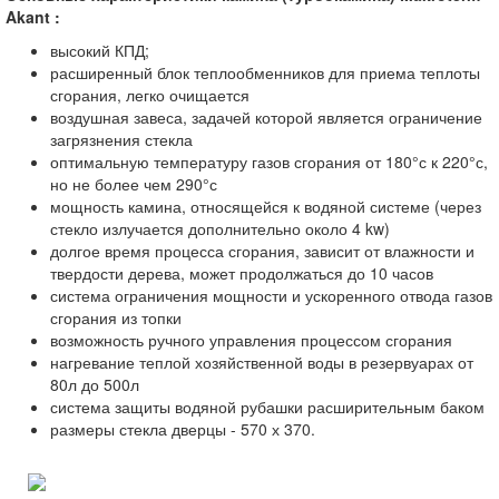
Akant
:
высокий КПД;
расширенный блок теплообменников для приема теплоты
сгорания, легко очищается
воздушная завеса, задачей которой является ограничение
загрязнения стекла
оптимальную температуру газов сгорания от 180°с к 220°с,
но не более чем 290°с
мощность камина, относящейся к водяной системе (через
стекло излучается дополнительно около 4 kw)
долгое время процесса сгорания, зависит от влажности и
твердости дерева, может продолжаться до 10 часов
система ограничения мощности и ускоренного отвода газов
сгорания из топки
возможность ручного управления процессом сгорания
нагревание теплой хозяйственной воды в резервуарах от
80л до 500л
система защиты водяной рубашки расширительным баком
размеры стекла дверцы - 570 х 370.