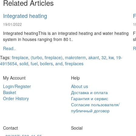
Related Articles
Integrated heating
F
19/01/2022
1
Integrated heatingThis is an integrated heating and water heating
F
system in houses ranging from 80 t..
s
Read..
R
Tags:
fireplace
,
(turbo
,
fireplace)
,
makroterm
,
akant
,
32
,
kw
,
19-
4915654
,
solid
,
fuel
,
boilers
,
and
,
fireplaces
My Account
Help
Login/Register
About us
Basket
Доставка и оплата
Order History
Гарантия и сервис
Согласие пользователя/
публичный договор
Contact
Social