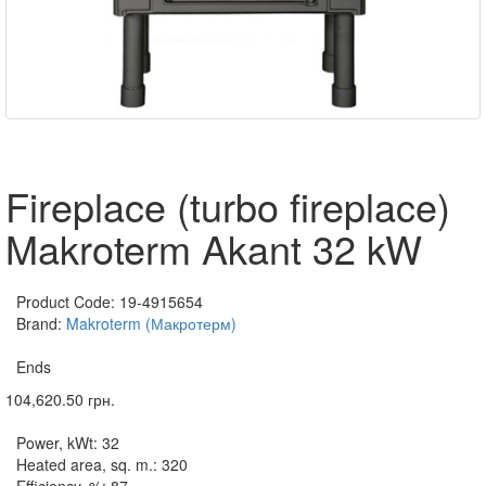
Fireplace (turbo fireplace)
Makroterm Akant 32 kW
Product Code:
19-4915654
Brand:
Makroterm (Макротерм)
Ends
104,620.50 грн.
Power, kWt:
32
Heated area, sq. m.:
320