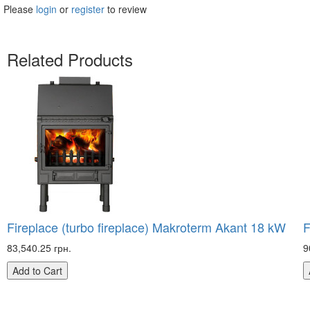
Please
login
or
register
to review
Related Products
Fireplace (turbo fireplace) Makroterm Akant 18 kW
F
83,540.25 грн.
9
Add to Cart