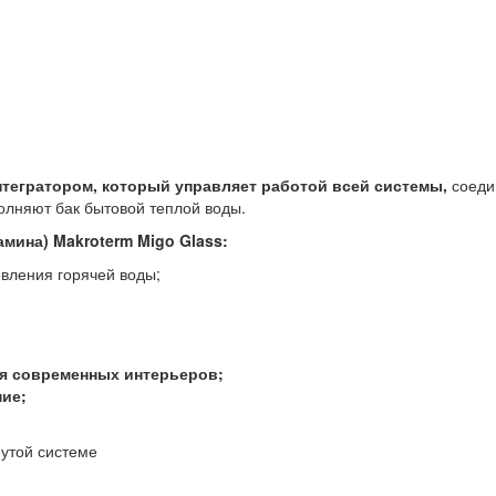
нтегратором, который управляет работой всей системы,
соеди
полняют бак бытовой теплой воды.
амина) Makroterm
Migo Glass
:
вления горячей воды;
для современных интерьеров;
ие;
утой системе