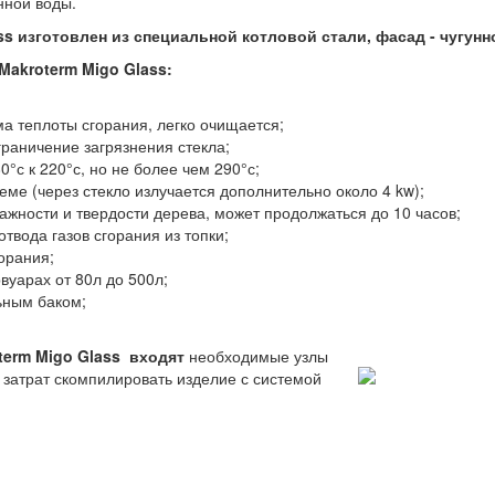
нной воды.
ss изготовлен из специальной котловой стали, фасад - чугунн
Makroterm
Migo Glass
:
 теплоты сгорания, легко очищается;
граничение загрязнения стекла;
°с к 220°с, но не более чем 290°с;
ме (через стекло излучается дополнительно около 4 kw);
лажности и твердости дерева, может продолжаться до 10 часов;
твода газов сгорания из топки;
орания;
вуарах от 80л до 500л;
ьным баком;
term
Migo Glass
входят
необходимые узлы
 затрат скомпилировать изделие с системой