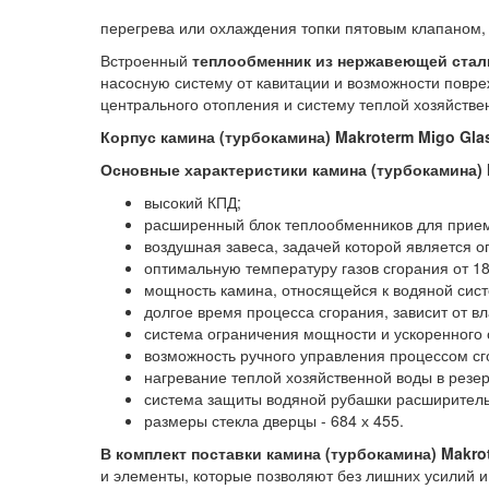
перегрева или охлаждения топки пятовым клапаном,
Встроенный
теплообменник из нержавеющей стал
насосную систему от кавитации и возможности повре
центрального отопления и систему теплой хозяйстве
Корпус камина (турбокамина) Makroterm Migo Gla
Основные характеристики камина (турбокамина)
высокий КПД;
расширенный блок теплообменников для приема
воздушная завеса, задачей которой является о
оптимальную температуру газов сгорания от 180
мощность камина, относящейся к водяной систе
долгое время процесса сгорания, зависит от в
система ограничения мощности и ускоренного о
возможность ручного управления процессом сг
нагревание теплой хозяйственной воды в резер
система защиты водяной рубашки расширител
размеры стекла дверцы - 684 х 455.
В комплект поставки камина (турбокамина)
Makro
и элементы, которые позволяют без лишних усилий и