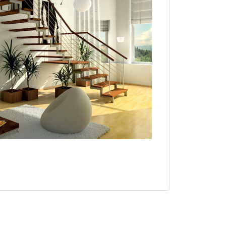
113,989.50 грн.
land
art