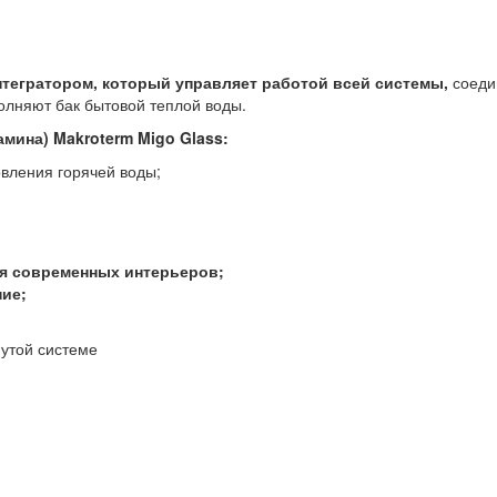
нтегратором, который управляет работой всей системы,
соеди
полняют бак бытовой теплой воды.
амина) Makroterm
Migo Glass
:
вления горячей воды;
для современных интерьеров;
ие;
утой системе