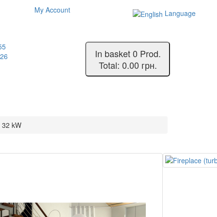
My Account
Language
55
In basket
0
Prod.
-26
Total:
0.00 грн.
s 32 kW
bo fireplace)
igo Glass 32 kW
Ends