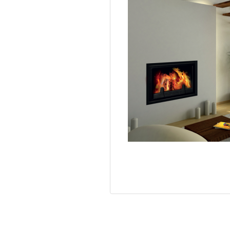
Brand:
Makroterm (Макротерм)
Power, kWt:
32
Heated area, sq. m.:
320
Efficiency, %:
87
Water shirt volume, lit:
90
Chimney diameter, mm:
250
Height, mm:
1290
Width, mm:
715
Depth, mm:
720
Weight, kg:
255
The country of manufacture:
Po
Add to C