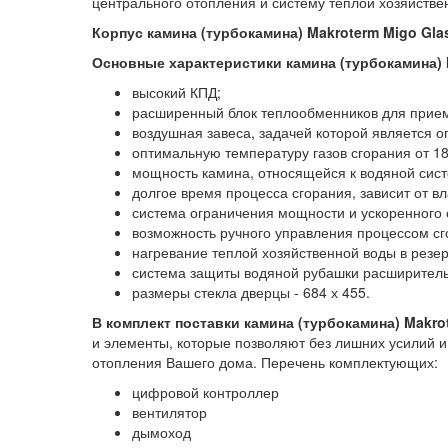
центрального отопления и систему теплой хозяйстве
Корпус камина (турбокамина) Makroterm Migo Gla
Основные характеристики камина (турбокамина)
высокий КПД;
расширенный блок теплообменников для приема
воздушная завеса, задачей которой является о
оптимальную температуру газов сгорания от 180
мощность камина, относящейся к водяной систе
долгое время процесса сгорания, зависит от в
система ограничения мощности и ускоренного о
возможность ручного управления процессом сг
нагревание теплой хозяйственной воды в резер
система защиты водяной рубашки расширител
размеры стекла дверцы - 684 х 455.
В комплект поставки камина (турбокамина)
Makro
и элементы, которые позволяют без лишних усилий и
отопления Вашего дома. Перечень комплектующих:
цифровой контроллер
вентилятор
дымоход