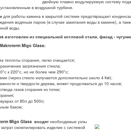
двойную плавно модулируемую систему подачи
 установленным в воздушной турбине.
и
для работы камина в закрытой системе предотвращает конденса
ждения водяным паром (в случае закипания воды в камине), а так
нной воды.
ss изготовлен из специальной котловой стали, фасад - чугунн
Makroterm
Migo Glass
:
 теплоты сгорания, легко очищается;
граничение загрязнения стекла;
°с к 220°с, но не более чем 290°с;
ме (через стекло излучается дополнительно около 4 kw);
лажности и твердости дерева, может продолжаться до 10 часов;
твода газов сгорания из топки;
орания;
вуарах от 80л до 500л;
ьным баком;
term
Migo Glass
входят
необходимые узлы
 затрат скомпилировать изделие с системой