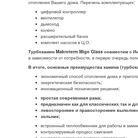
отопления Вашего дома. Перечень комплектующих:
цифровой контроллер
вентилятор
дымоход
колено
расширительный бачок
комплект насосов в Ц.О.
Турбокамин
Makroterm
Migo Glass
совместим с И
в зависимости от потребности, в первую очередь по
В итоге, основные преимущества камина (турбок
экономичный способ отопления дома и пригото
энергетическая безопасность;
инновационный технические решения;
простая современная рама;
предназначен как для классических так и 
левостороннее и правостороннее выполнен
зольник;
встроенный теплообменник для работы в замкн
контролируемый процесс сжигания
микропроцессорная система управления