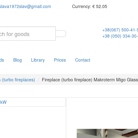
slava1972slav@gmail.com
Currency:
€ 52.05
+38(067) 500-41-
+38 (050) 334-30
ds
Blog
Library
Prices
Contact
 (turbo fireplaces)
Fireplace (turbo fireplace) Makroterm Migo Glas
Fireplace (tur
Makroterm M
Product Code:
19-4915664