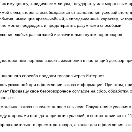
и их имуществу, юридическим лицам, государству или моральным 
лимой силы, стороны освобождаются от выполнения условий этого 
события, имеющие чрезвычайный, непредвиденный характер, кото
 не могли предвидеть и предотвратить разумными способами.
ешения любых разногласий исключительно путем переговоров.
одностороннем порядке вносить изменения в настоящий договор пр
анционного способа продажи товаров через Интернет.
рность указанной при оформлении заказа информации. При этом, пр
яет Продавцу свое безоговорочное согласие на сбор, обработку, 
анных».
магазине заказа означает полное согласие Покупателя с условиям
жду сторонами есть дата принятия условий, в соответствии со ст.
 предварительного просмотра товара, а также для оформления зак