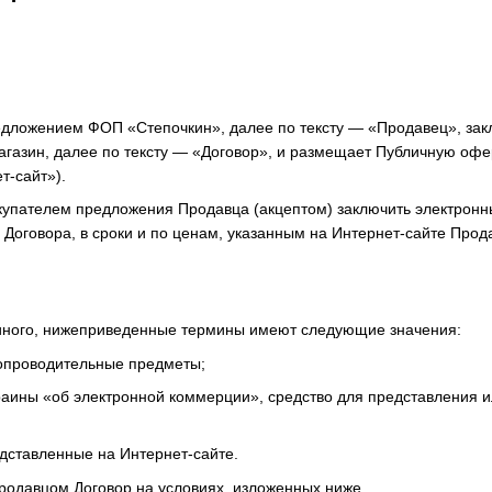
ы
дложением ФОП «Степочкин», далее по тексту — «Продавец», зак
агазин, далее по тексту — «Договор», и размещает Публичную оф
т-сайт»).
купателем предложения Продавца (акцептом) заключить электронны
Договора, в сроки и по ценам, указанным на Интернет-сайте Прод
т иного, нижеприведенные термины имеют следующие значения:
сопроводительные предметы;
краины «об электронной коммерции», средство для представления и
дставленные на Интернет-сайте.
Продавцом Договор на условиях, изложенных ниже.