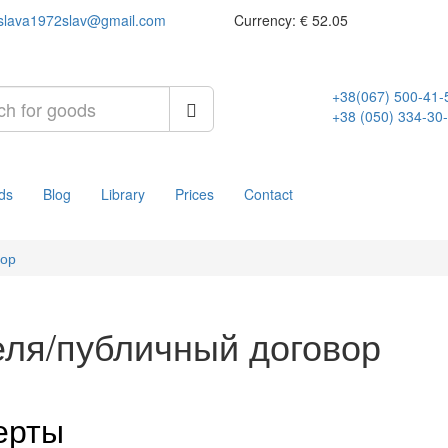
slava1972slav@gmail.com
Currency:
€ 52.05
+38(067) 500-41-
+38 (050) 334-30
ds
Blog
Library
Prices
Contact
вор
еля/публичный договор
ерты