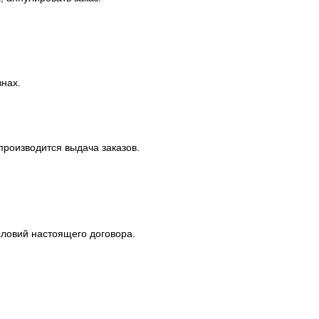
внах.
производится выдача заказов.
словий настоящего договора.