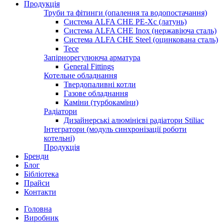
Продукція
Труби та фітинги (опалення та водопостачання)
Система ALFA CHE PE-Xc (латунь)
Система ALFA CHE Inox (нержавіюча сталь)
Система ALFA CHE Steel (оцинкована сталь)
Tece
Запірнорегулююча арматура
General Fittings
Котельне обладнання
Твердопаливні котли
Газове обладнання
Каміни (турбокаміни)
Радіатори
Дизайнерські алюмінієві радіатори Stiliac
Інтегратори (модуль синхронізації роботи
котельні)
Продукція
Бренди
Блог
Бібліотека
Прайси
Контакти
Головна
Виробник