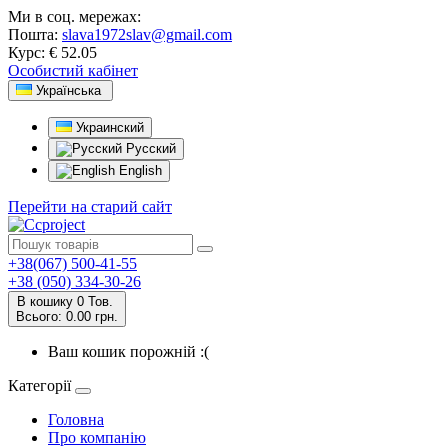
Ми в соц. мережах:
Пошта:
slava1972slav@gmail.com
Курс:
€ 52.05
Особистий кабінет
Українська
Украинский
Русский
English
Перейти на старий сайт
+38(067) 500-41-55
+38 (050) 334-30-26
В кошику
0
Тов.
Всього:
0.00 грн.
Ваш кошик порожній :(
Категорії
Головна
Про компанію