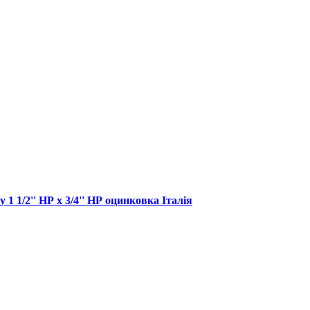
1 1/2'' НР х 3/4'' НР оцинковка Італія