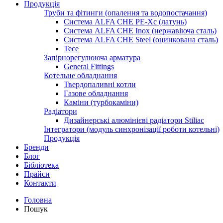
Продукція
Труби та фітинги (опалення та водопостачання)
Система ALFA CHE PE-Xc (латунь)
Система ALFA CHE Inox (нержавіюча сталь)
Система ALFA CHE Steel (оцинкована сталь)
Tece
Запірнорегулююча арматура
General Fittings
Котельне обладнання
Твердопаливні котли
Газове обладнання
Каміни (турбокаміни)
Радіатори
Дизайнерські алюмінієві радіатори Stiliac
Інтегратори (модуль синхронізації роботи котельні)
Продукція
Бренди
Блог
Бібліотека
Прайси
Контакти
Головна
Пошук