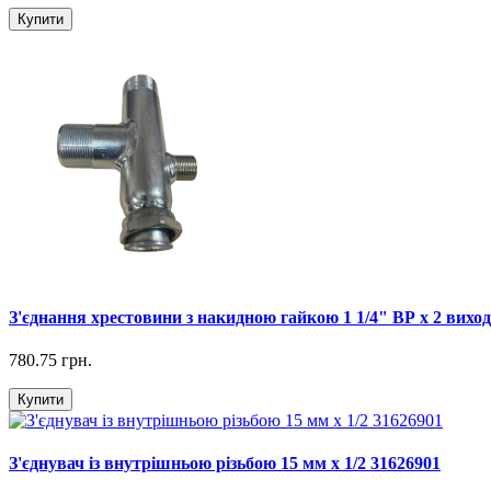
Купити
З'єднання хрестовини з накидною гайкою 1 1/4" ВР х 2 виходу 
780.75 грн.
Купити
З'єднувач із внутрішньою різьбою 15 мм х 1/2 31626901