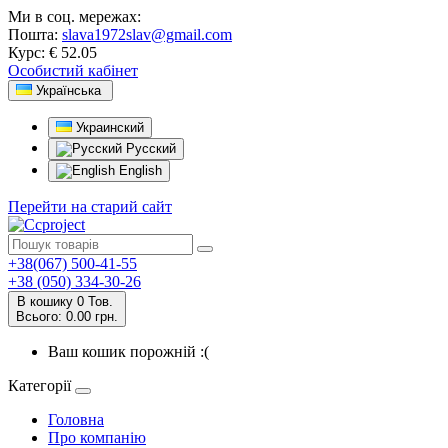
Ми в соц. мережах:
Пошта:
slava1972slav@gmail.com
Курс:
€ 52.05
Особистий кабінет
Українська
Украинский
Русский
English
Перейти на старий сайт
+38(067) 500-41-55
+38 (050) 334-30-26
В кошику
0
Тов.
Всього:
0.00 грн.
Ваш кошик порожній :(
Категорії
Головна
Про компанію