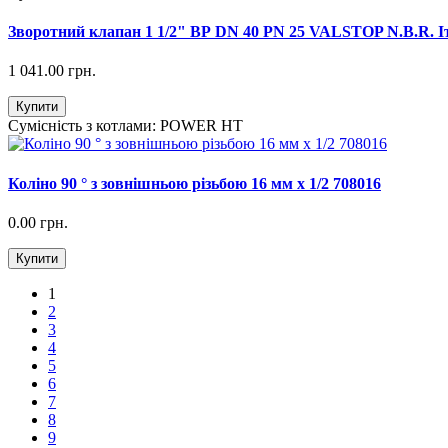
Зворотний клапан 1 1/2" ВР DN 40 PN 25 VALSTOP N.B.R. І
1 041.00 грн.
Купити
Сумісність з котлами:
POWER HT
Коліно 90 ° з зовнішньою різьбою 16 мм х 1/2 708016
0.00 грн.
Купити
1
2
3
4
5
6
7
8
9