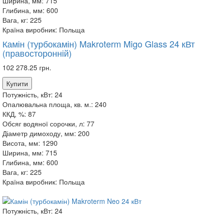
Ширина, мм:
715
Глибина, мм:
600
Вага, кг:
225
Країна виробник:
Польща
Камін (турбокамін) Makroterm Migo Glass 24 кВт
(правосторонній)
102 278.25 грн.
Купити
Потужність, кВт:
24
Опалювальна площа, кв. м.:
240
ККД, %:
87
Обсяг водяної сорочки, л:
77
Діаметр димоходу, мм:
200
Висота, мм:
1290
Ширина, мм:
715
Глибина, мм:
600
Вага, кг:
225
Країна виробник:
Польща
Потужність, кВт:
24