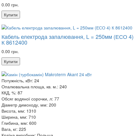
0.00 грн.
Купити
Кабель електрода запалювання, L = 250мм (ЕСО 4)
К 8612400
0.00 грн.
Купити
Потужність, кВт:
24
Опалювальна площа, кв. м.:
240
ККД, %:
87
Обсяг водяної сорочки, л:
77
Діаметр димоходу, мм:
200
Висота, мм:
1310
Ширина, мм:
710
Глибина, мм:
600
Вага, кг:
225
Країна виробник:
Польща