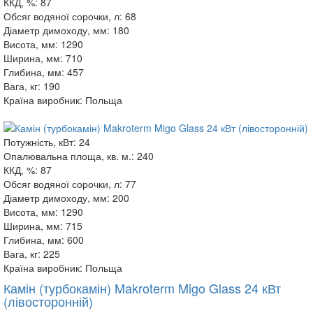
ККД, %:
87
Обсяг водяної сорочки, л:
68
Діаметр димоходу, мм:
180
Висота, мм:
1290
Ширина, мм:
710
Глибина, мм:
457
Вага, кг:
190
Країна виробник:
Польща
Потужність, кВт:
24
Опалювальна площа, кв. м.:
240
ККД, %:
87
Обсяг водяної сорочки, л:
77
Діаметр димоходу, мм:
200
Висота, мм:
1290
Ширина, мм:
715
Глибина, мм:
600
Вага, кг:
225
Країна виробник:
Польща
Камін (турбокамін) Makroterm Migo Glass 24 кВт
(лівосторонній)