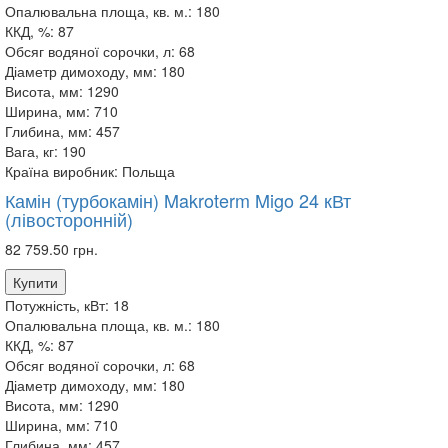
Опалювальна площа, кв. м.:
180
ККД, %:
87
Обсяг водяної сорочки, л:
68
Діаметр димоходу, мм:
180
Висота, мм:
1290
Ширина, мм:
710
Глибина, мм:
457
Вага, кг:
190
Країна виробник:
Польща
Камін (турбокамін) Makroterm Migo 24 кВт
(лівосторонній)
82 759.50 грн.
Купити
Потужність, кВт:
18
Опалювальна площа, кв. м.:
180
ККД, %:
87
Обсяг водяної сорочки, л:
68
Діаметр димоходу, мм:
180
Висота, мм:
1290
Ширина, мм:
710
Глибина, мм:
457