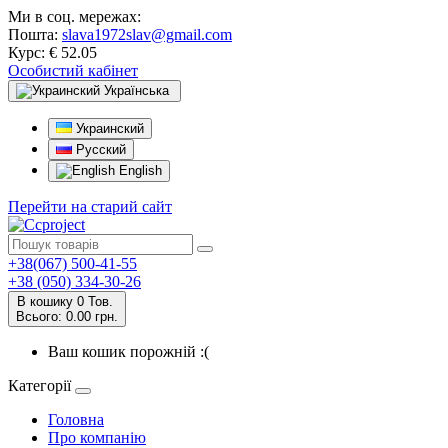
Ми в соц. мережах:
Пошта:
slava1972slav@gmail.com
Курс:
€ 52.05
Особистий кабінет
Українська
Украинский
Русский
English
Перейти на старий сайт
+38(067) 500-41-55
+38 (050) 334-30-26
В кошику
0
Тов.
Всього:
0.00 грн.
Ваш кошик порожній :(
Категорії
Головна
Про компанію