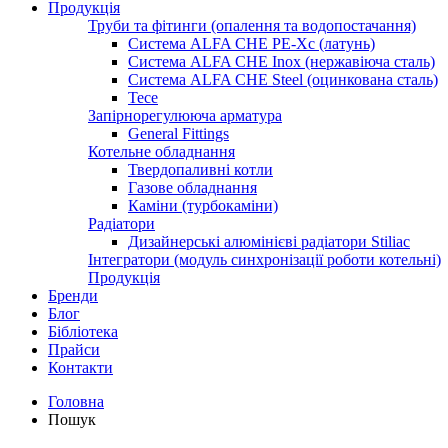
Продукція
Труби та фітинги (опалення та водопостачання)
Система ALFA CHE PE-Xc (латунь)
Система ALFA CHE Inox (нержавіюча сталь)
Система ALFA CHE Steel (оцинкована сталь)
Tece
Запірнорегулююча арматура
General Fittings
Котельне обладнання
Твердопаливні котли
Газове обладнання
Каміни (турбокаміни)
Радіатори
Дизайнерські алюмінієві радіатори Stiliac
Інтегратори (модуль синхронізації роботи котельні)
Продукція
Бренди
Блог
Бібліотека
Прайси
Контакти
Головна
Пошук