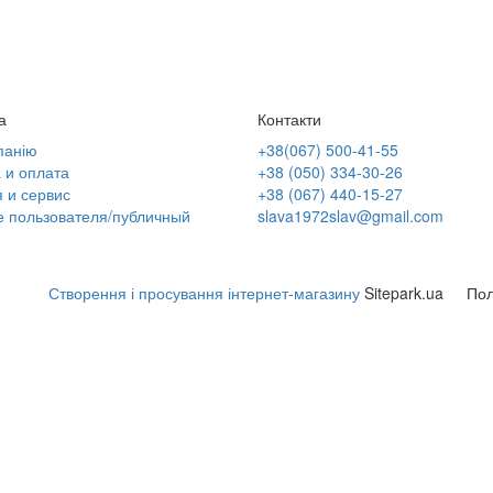
а
Контакти
панію
+38(067) 500-41-55
 и оплата
+38 (050) 334-30-26
 и сервис
+38 (067) 440-15-27
е пользователя/публичный
slava1972slav@gmail.com
Створення і просування інтернет-магазину
Sitepark.ua
Пол