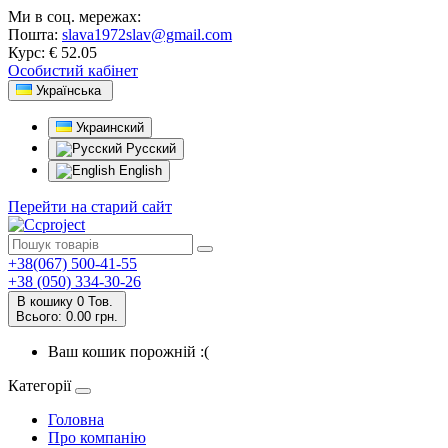
Ми в соц. мережах:
Пошта:
slava1972slav@gmail.com
Курс:
€ 52.05
Особистий кабінет
Українська
Украинский
Русский
English
Перейти на старий сайт
+38(067) 500-41-55
+38 (050) 334-30-26
В кошику
0
Тов.
Всього:
0.00 грн.
Ваш кошик порожній :(
Категорії
Головна
Про компанію