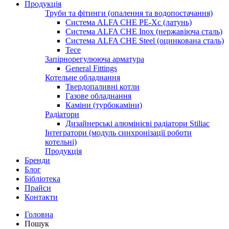
Продукція
Труби та фітинги (опалення та водопостачання)
Система ALFA CHE PE-Xc (латунь)
Система ALFA CHE Inox (нержавіюча сталь)
Система ALFA CHE Steel (оцинкована сталь)
Tece
Запірнорегулююча арматура
General Fittings
Котельне обладнання
Твердопаливні котли
Газове обладнання
Каміни (турбокаміни)
Радіатори
Дизайнерські алюмінієві радіатори Stiliac
Інтегратори (модуль синхронізації роботи
котельні)
Продукція
Бренди
Блог
Бібліотека
Прайси
Контакти
Головна
Пошук