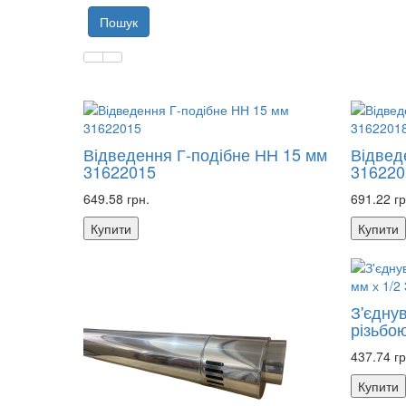
Відведення Г-подібне НН 15 мм
Відвед
31622015
316220
649.58 грн.
691.22 гр
Купити
Купити
З'єдну
різьбо
437.74 гр
Купити