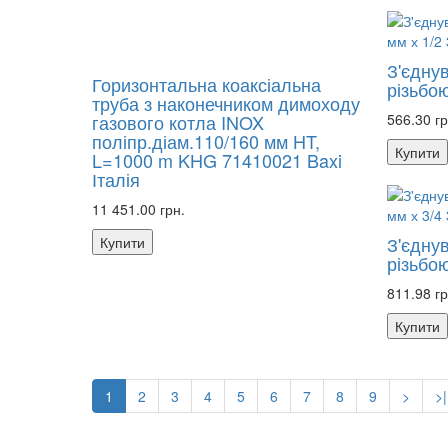
З'єдну
Горизонтальна коаксіальна
різьбо
труба з наконечником димоходу
газового котла INOX
566.30 гр
поліпр.діам.110/160 мм HT,
Купити
L=1000 m KHG 71410021 Baxi
Італія
11 451.00 грн.
З'єдну
Купити
різьбо
811.98 гр
Купити
1
2
3
4
5
6
7
8
9
>
>|