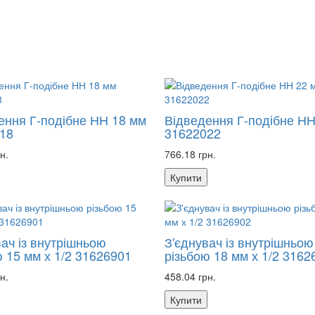
ення Г-подібне НН 18 мм
Відведення Г-подібне НН
18
31622022
н.
766.18 грн.
Купити
вач із внутрішньою
З'єднувач із внутрішньою
ю 15 мм х 1/2 31626901
різьбою 18 мм х 1/2 3162
н.
458.04 грн.
Купити