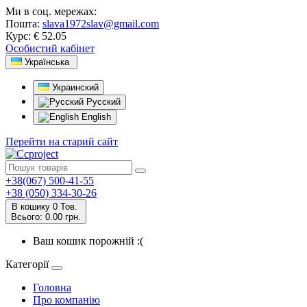
Ми в соц. мережах:
Пошта:
slava1972slav@gmail.com
Курс:
€ 52.05
Особистий кабінет
Українська
Украинский
Русский
English
Перейти на старий сайт
+38(067) 500-41-55
+38 (050) 334-30-26
В кошику
0
Тов.
Всього:
0.00 грн.
Ваш кошик порожній :(
Категорії
Головна
Про компанію