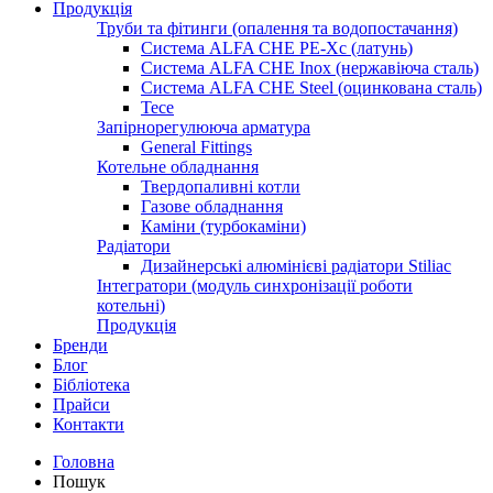
Продукція
Труби та фітинги (опалення та водопостачання)
Система ALFA CHE PE-Xc (латунь)
Система ALFA CHE Inox (нержавіюча сталь)
Система ALFA CHE Steel (оцинкована сталь)
Tece
Запірнорегулююча арматура
General Fittings
Котельне обладнання
Твердопаливні котли
Газове обладнання
Каміни (турбокаміни)
Радіатори
Дизайнерські алюмінієві радіатори Stiliac
Інтегратори (модуль синхронізації роботи
котельні)
Продукція
Бренди
Блог
Бібліотека
Прайси
Контакти
Головна
Пошук