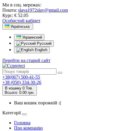
Ми в соц. мережах:
Пошта:
slava1972slav@gmail.com
Курс:
€ 52.05
Особистий кабінет
Українська
Украинский
Русский
English
Перейти на старий сайт
+38(067) 500-41-55
+38 (050) 334-30-26
В кошику
0
Тов.
Всього:
0.00 грн.
Ваш кошик порожній :(
Категорії
Головна
Про компанію