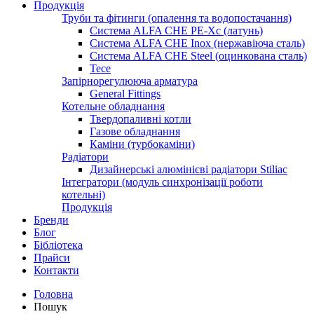
Продукція
Труби та фітинги (опалення та водопостачання)
Система ALFA CHE PE-Xc (латунь)
Система ALFA CHE Inox (нержавіюча сталь)
Система ALFA CHE Steel (оцинкована сталь)
Tece
Запірнорегулююча арматура
General Fittings
Котельне обладнання
Твердопаливні котли
Газове обладнання
Каміни (турбокаміни)
Радіатори
Дизайнерські алюмінієві радіатори Stiliac
Інтегратори (модуль синхронізації роботи
котельні)
Продукція
Бренди
Блог
Бібліотека
Прайси
Контакти
Головна
Пошук