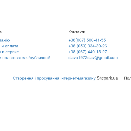
а
Контакти
панію
+38(067) 500-41-55
 и оплата
+38 (050) 334-30-26
 и сервис
+38 (067) 440-15-27
е пользователя/публичный
slava1972slav@gmail.com
Створення і просування інтернет-магазину
Sitepark.ua
Пол